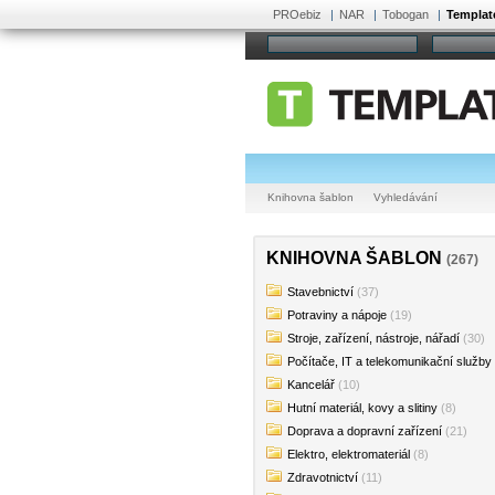
PROebiz
NAR
Tobogan
Templat
Knihovna šablon
Vyhledávání
KNIHOVNA ŠABLON
(267)
Stavebnictví
(37)
Potraviny a nápoje
(19)
Stroje, zařízení, nástroje, nářadí
(30)
Počítače, IT a telekomunikační služby
Kancelář
(10)
Hutní materiál, kovy a slitiny
(8)
Doprava a dopravní zařízení
(21)
Elektro, elektromateriál
(8)
Zdravotnictví
(11)