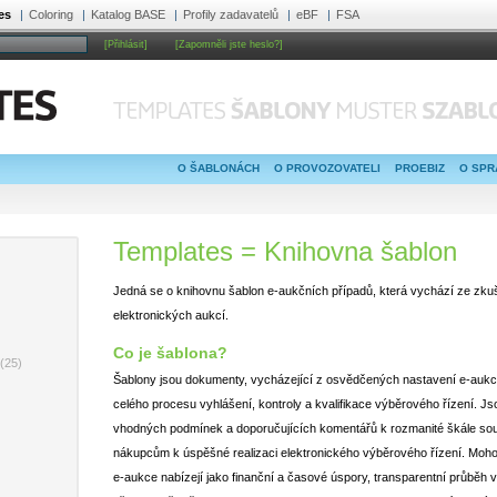
es
Coloring
Katalog BASE
Profily zadavatelů
eBF
FSA
[Zapomněli jste heslo?]
O ŠABLONÁCH
O PROVOZOVATELI
PROEBIZ
O SPR
Templates = Knihovna šablon
Jedná se o knihovnu šablon e-aukčních případů, která vychází ze zkuš
elektronických aukcí.
Co je šablona?
(25)
Šablony jsou dokumenty, vycházející z osvědčených nastavení e-aukc
celého procesu vyhlášení, kontroly a kvalifikace výběrového řízení.
vhodných podmínek a doporučujících komentářů k rozmanité škále sou
nákupcům k úspěšné realizaci elektronického výběrového řízení. Moh
e-aukce nabízejí jako finanční a časové úspory, transparentní průběh 