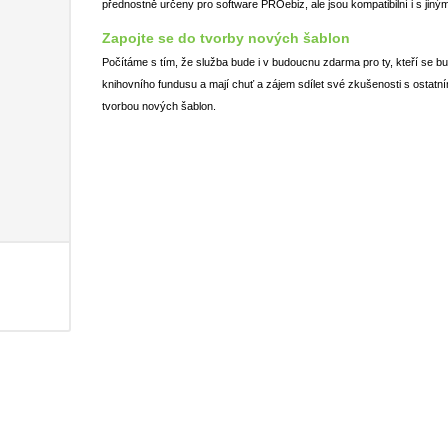
přednostně určeny pro software PROebiz, ale jsou kompatibilní i s jiným
Zapojte se do tvorby nových šablon
Počítáme s tím, že služba bude i v budoucnu zdarma pro ty, kteří se bu
knihovního fundusu a mají chuť a zájem sdílet své zkušenosti s ostat
tvorbou nových šablon.