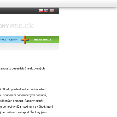
ÁVCI
CENÍK
REGISTRACE
eností z desetitisíců realizovaných
í. Slouží především ke zjednodušení
 Jsou souborem doporučených postupů,
těžených komodit. Šablony slouží
ou pomoci vytěžit maximum z výhod, které
výběrového řízení apod. Šablony jsou