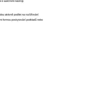
i e-aukčními nástroji.
dou aktivně podílet na rozšiřování
ními formou poskytování podkladů nebo