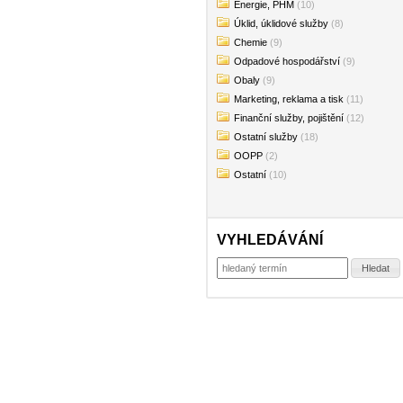
Energie, PHM
(10)
Úklid, úklidové služby
(8)
Chemie
(9)
Odpadové hospodářství
(9)
Obaly
(9)
Marketing, reklama a tisk
(11)
Finanční služby, pojištění
(12)
Ostatní služby
(18)
OOPP
(2)
Ostatní
(10)
VYHLEDÁVÁNÍ